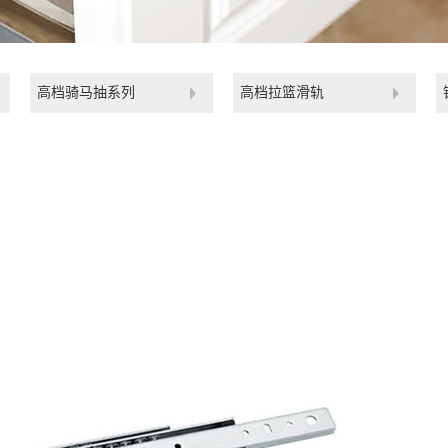
高档骑马抽系列
高档拉篮滑轨
珠滑轨（自锁版）