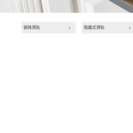
钢珠滑轨
隐藏式滑轨
HH-5301FSC-宽三节重型钢
53mm宽三节重型钢珠滑轨(自锁版)
材质:冷轧板
材料厚度:2.0x2.0x2.Omm
表面处理:蓝锌。电泳黑处理
额定负直:70kg(500mm标准长度)
使用寿命:超过50000次
尺寸范围:350-800mm，也可以根据要求定制