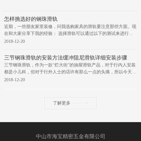
怎样挑选好的钢珠滑轨
近期，一些朋友家里装修，问我选购家具的滑轨要注意那些方面。现
在和大家分享下我的经验： 选择滑轨可以通过以下的测试来进行挑
选质量较好的钢珠滑轨： 1. 购买钢珠滑轨首先要看滑轨的外观，看
2018-12-20
产品的表面处理得好不好，有没有生锈的痕迹。
三节钢珠滑轨的安装方法缓冲阻尼滑轨详细安装步骤
三节钢珠滑轨，作为一款“烂大街”的抽屉滑轨产品，对于行内人安装
都是小儿科，但对于行外人士的话许有那么一点的头痛，所以今天为
大家详细介绍和讲解三节钢珠滑轨的安装方法（以下是以LEGI的三
2018-12-20
节钢珠滑轨为例，其它厂家的滑轨安装基本大同小异），步骤如下：
了解更多
中山市海宝精密五金有限公司